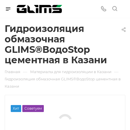
Гидроизоляция
обмазочная
GLIMS®ВодоStop
цементная в Казани
—
—
Главная
Материалы для гидроизоляции в Казани
Гидроизоляция обмазочная GLIMS®ВодоStop цементная в
Казани
Хит
Советуем