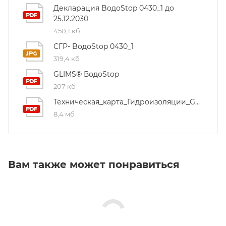
Декларация BодоStop 0430_1 до
25.12.2030
450,1 кб
СГР- BодоStop 0430_1
319,4 кб
GLIMS® ВодоStop
207 кб
Техническая_карта_Гидроизоляции_GLIMS_2021
8,4 мб
Вам также может понравиться