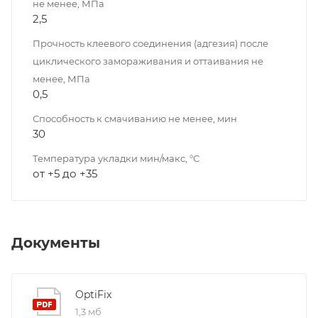
не менее, МПа
2,5
Прочность клеевого соединения (адгезия) после
циклического замораживания и оттаивания не
менее, МПа
0,5
Способность к смачиванию не менее, мин
30
Температура укладки мин/макс, °С
от +5 до +35
Документы
OptiFix
1,3 мб