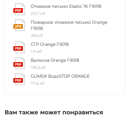
Отказное письмо Elastic 1K Г-9018
215,7 кб
Пожарное отказное письмо Orange
Г-9018
395 кб
СГР Orange Г-9018
1,6 мб
Выписка Orange Г-9018
196,3 кб
GLIMS® ВодоSTOP ORANGE
117,6 кб
Вам также может понравиться