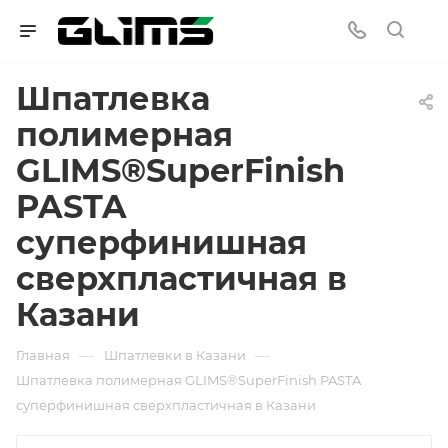
Шпатлевка
полимерная
GLIMS®SuperFinish
PASTA
суперфинишная
сверхпластичная в
Казани
—
—
Главная
Шпатлевки в Казани
Шпатлевка полимерная GLIMS®SuperFinish PASTA
суперфинишная сверхпластичная в Казани