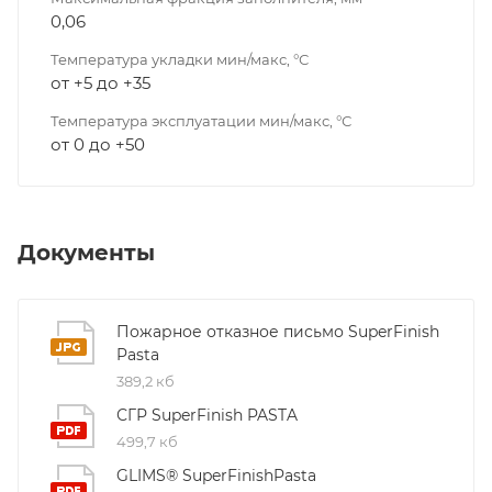
0,06
Температура укладки мин/макс, °С
от +5 до +35
Температура эксплуатации мин/макс, °С
от 0 до +50
Документы
Пожарное отказное письмо SuperFinish
Pasta
389,2 кб
СГР SuperFinish PASTA
499,7 кб
GLIMS® SuperFinishPasta