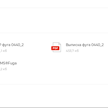
Р фуга 0440_2
Выписка фуга 0440_2
,1 кб
453,7 кб
IMS®Fuga
,2 кб