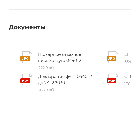
Документы
Пожарное отказное
СГ
письмо фуга 0440_2
834
422,9 кб
Декларация фуга 0440_2
GL
до 24.12.2030
170
388,8 кб