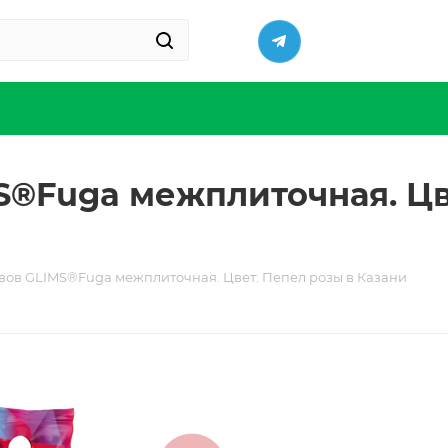
S®Fuga межплиточная. Цв
вов GLIMS®Fuga межплиточная. Цвет: Пепел розы в Казани