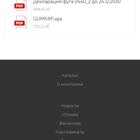
Декларация фуга 0440_2 до 24.12.2030
388,8 кб
GLIMS®Fuga
170,2 кб
Каталог
О компании
Новости
Отзывы
Вакансии
Сертификаты