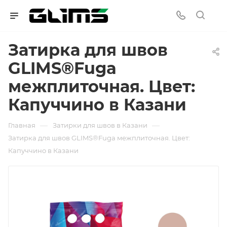
Затирка для швов
GLIMS®Fuga
межплиточная. Цвет:
Капуччино в Казани
—
—
Главная
Затирки для швов в Казани
Затирка для швов GLIMS®Fuga межплиточная. Цвет:
Капуччино в Казани