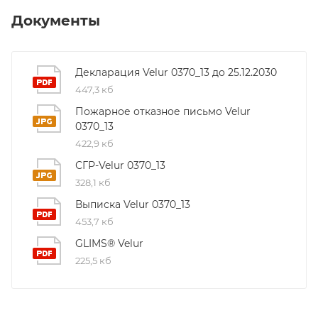
Документы
Декларация Velur 0370_13 до 25.12.2030
447,3 кб
Пожарное отказное письмо Velur
0370_13
422,9 кб
СГР-Velur 0370_13
328,1 кб
Выписка Velur 0370_13
453,7 кб
GLIMS® Velur
225,5 кб