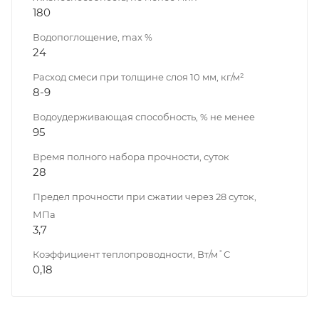
180
Водопоглощение, max %
24
Расход смеси при толщине слоя 10 мм, кг/м²
8-9
Водоудерживающая способность, % не менее
95
Время полного набора прочности, суток
28
Предел прочности при сжатии через 28 суток,
МПа
3,7
Коэффициент теплопроводности, Bт/м˚С
0,18