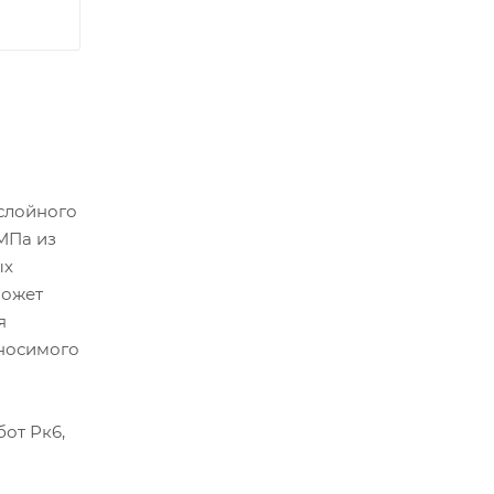
ослойного
МПа из
ых
Может
я
аносимого
от Рк6,