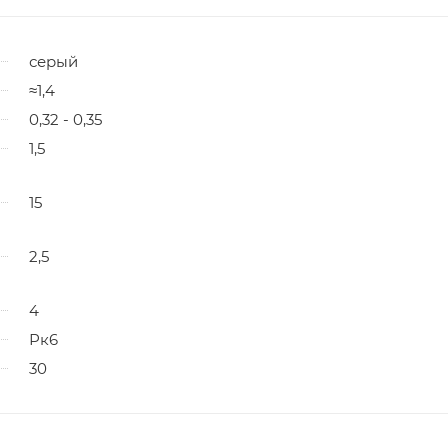
серый
≈1,4
0,32 - 0,35
1,5
15
2,5
4
Рк6
30