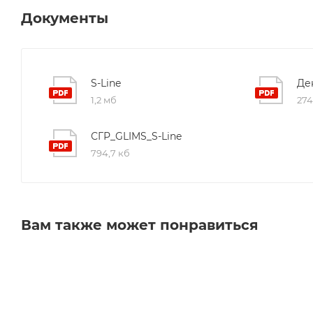
Документы
S-Line
Де
1,2 мб
274
СГР_GLIMS_S-Line
794,7 кб
Вам также может понравиться