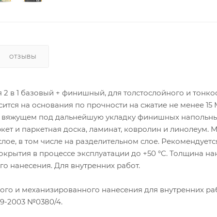
ОТЗЫВЫ
2 в 1 базовый + финишный, для толстослойного и тонк
ится на основания по прочности на сжатие не менее 15 
ом вяжущем под дальнейшую укладку финишных напольн
кет и паркетная доска, ламинат, ковролин и линолеум. 
слое, в том числе на разделительном слое. Рекомендуетс
покрытия в процессе эксплуатации до +50 °С. Толщина н
го нанесения. Для внутренних работ.
ого и механизированного нанесения для внутренних раб
19-2003 №0380/4.