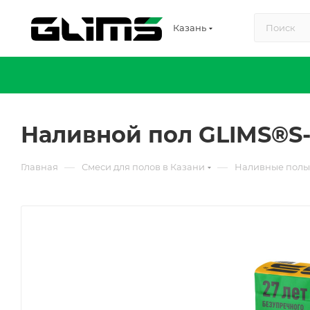
Казань
Наливной пол GLIMS®S-
—
—
Главная
Смеси для полов в Казани
Наливные полы