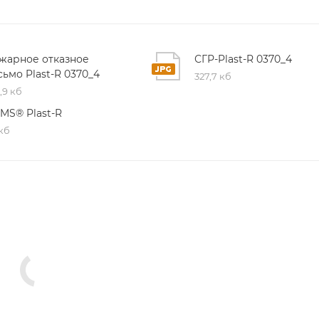
жарное отказное
СГР-Plast-R 0370_4
сьмо Plast-R 0370_4
327,7 кб
,9 кб
IMS® Plast-R
 кб