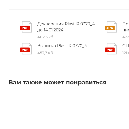
Декларация Plast-R 0370_4
По
до 14.01.2024
пи
402,5 кб
422
Выписка Plast-R 0370_4
GL
453,7 кб
121
Вам также может понравиться