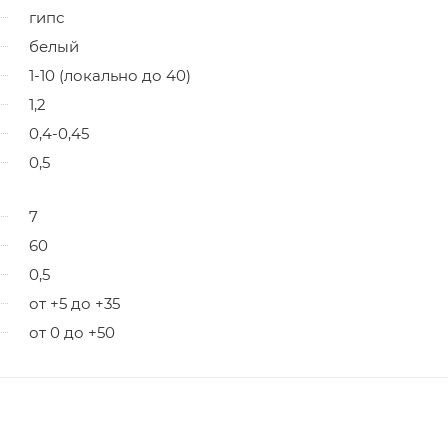
гипс
белый
1-10 (локально до 40)
1,2
0,4-0,45
0,5
7
60
0,5
от +5 до +35
от 0 до +50