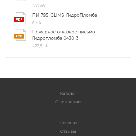
283 кб
ПИ 795_GLIMS_ГидроПломба
6 мб
Пожарное отказное письмо
Гидропломба 0430_3
422,9 кб
Каталог
О компании
Новости
Отзывы