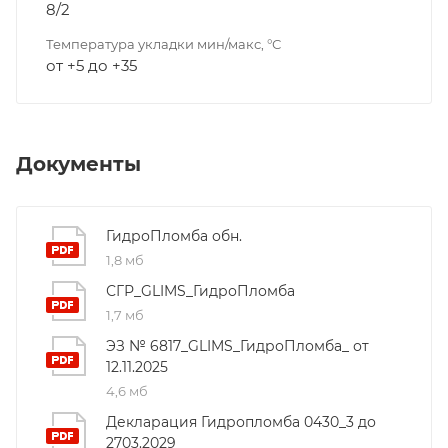
8/2
Температура укладки мин/макс, °С
от +5 до +35
Документы
ГидроПломба обн.
1,8 мб
СГР_GLIMS_ГидроПломба
1,7 мб
ЭЗ № 6817_GLIMS_ГидроПломба_ от
12.11.2025
4,6 мб
Декларация Гидропломба 0430_3 до
2703.2029