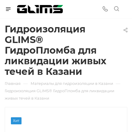
Гидроизоляция
GLIMS®
ГидроПломба для
ликвидации живых
течей в Казани
—
—
Главная
Материалы для гидроизоляции в Казани
Гидроизоляция GLIMS® ГидроПломба для ликвидации
живых течей в Казани
Хит