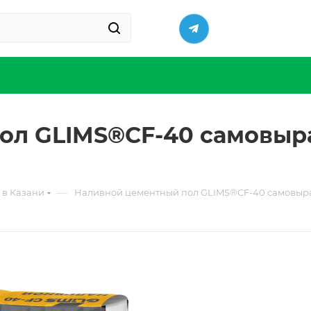
ол GLIMS®CF-40 самовы
—
 в Казани
Наливной цементный пол GLIMS®CF-40 самовыр