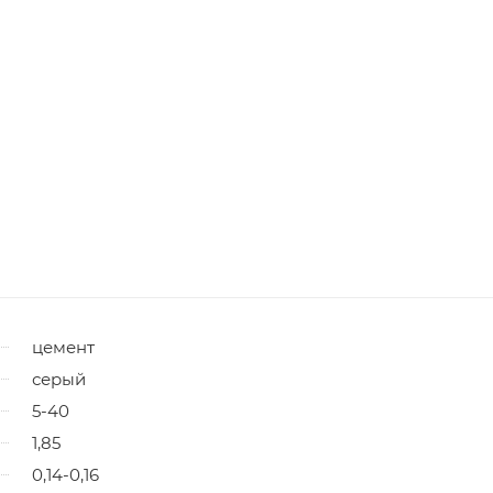
цемент
серый
5-40
1,85
0,14-0,16