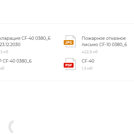
кларация CF-40 0380_6
Пожарное отказное
23.12.2030
письмо CF-10 0380_6
,3 кб
422,9 кб
Р CF-40 0380_6
CF-40
 мб
1,3 мб