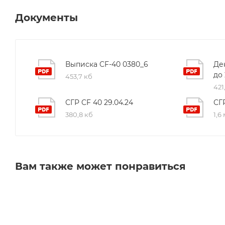
Документы
Выписка CF-40 0380_6
Де
до 
453,7 кб
421
СГР CF 40 29.04.24
СГ
380,8 кб
1,6
Вам также может понравиться