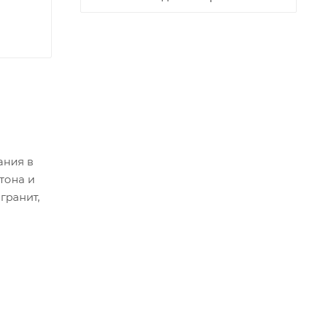
ания в
тона и
гранит,
.