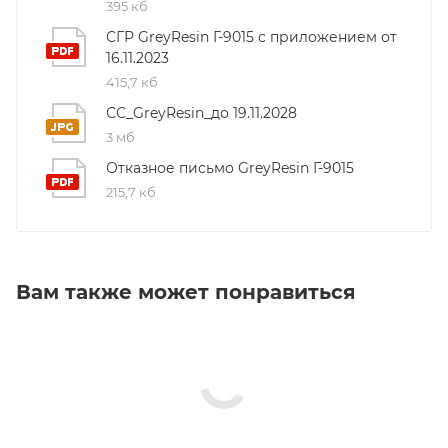
395 кб
СГР GreyResin Г-9015 с приложением от
16.11.2023
415,7 кб
СС_GreyResin_до 19.11.2028
3 мб
Отказное письмо GreyResin Г-9015
215,7 кб
Вам также может понравиться